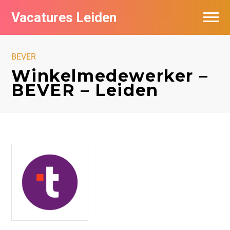
Vacatures Leiden
Vacatures per bedrijf
BEVER
De populairste vacatures in Leiden
Winkelmedewerker –
BEVER – Leiden
Nieuwsbrief feed