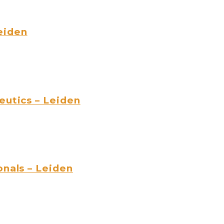
eiden
eutics – Leiden
onals – Leiden