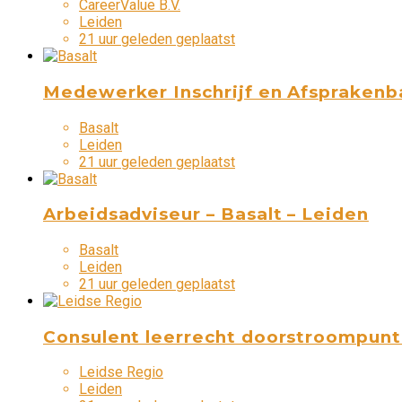
CareerValue B.V.
Leiden
21 uur geleden geplaatst
Medewerker Inschrijf en Afsprakenba
Basalt
Leiden
21 uur geleden geplaatst
Arbeidsadviseur – Basalt – Leiden
Basalt
Leiden
21 uur geleden geplaatst
Consulent leerrecht doorstroompunt 
Leidse Regio
Leiden