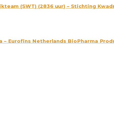
jkteam (SWT) (2836 uur) – Stichting Kwad
a – Eurofins Netherlands BioPharma Produ