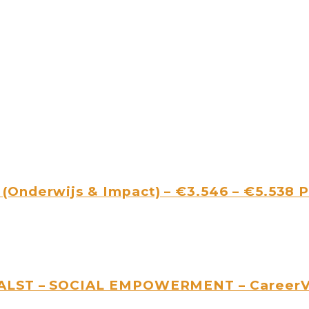
Onderwijs & Impact) – €3.546 – €5.538 Pe
IALST – SOCIAL EMPOWERMENT – CareerVa