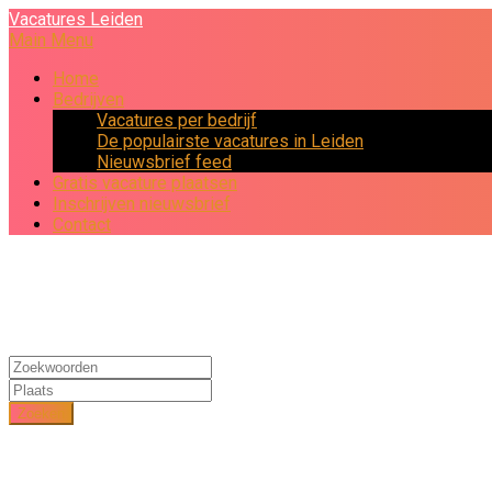
Vacatures Leiden
Main Menu
Home
Bedrijven
Vacatures per bedrijf
De populairste vacatures in Leiden
Nieuwsbrief feed
Gratis vacature plaatsen
Inschrijven nieuwsbrief
Contact