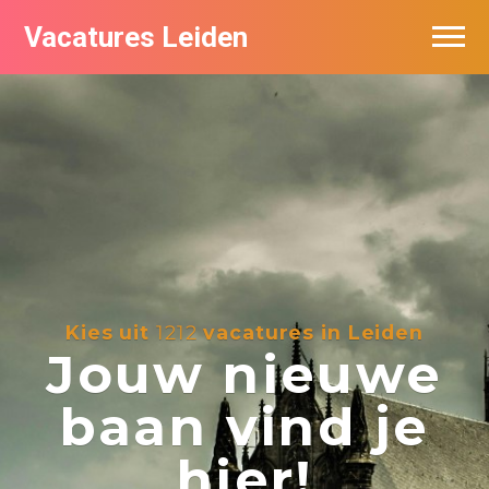
Vacatures Leiden
Vacatures per bedrijf
De populairste vacatures in Leiden
Nieuwsbrief feed
Kies uit
1212
vacatures in Leiden
Jouw nieuwe
baan vind je
hier!