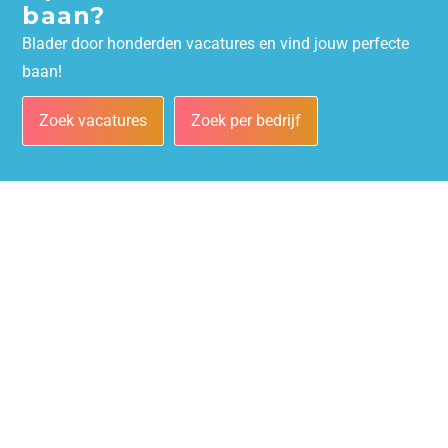
baan?
Blader door honderden vacatures en vind jouw perfecte
baan!
Zoek vacatures
Zoek per bedrijf