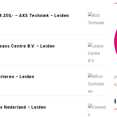
.250,- – AXS Techniek – Leiden
ans Centre B.V. – Leiden
iteren – Leiden
P
K
x Nederland – Leiden