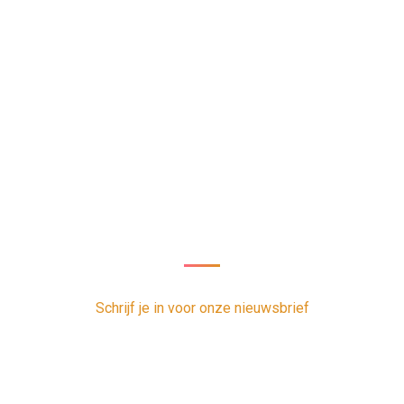
Nieuwsbrief
oor onze nieuwsbrief en ontvang 1 x per week de nieuwste vacatur
Schrijf je in voor onze nieuwsbrief