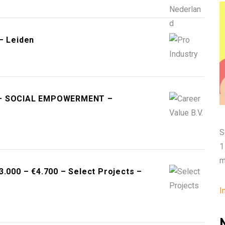
– Leiden
T – SOCIAL EMPOWERMENT –
S
1
m
3.000 – €4.700 – Select Projects –
I