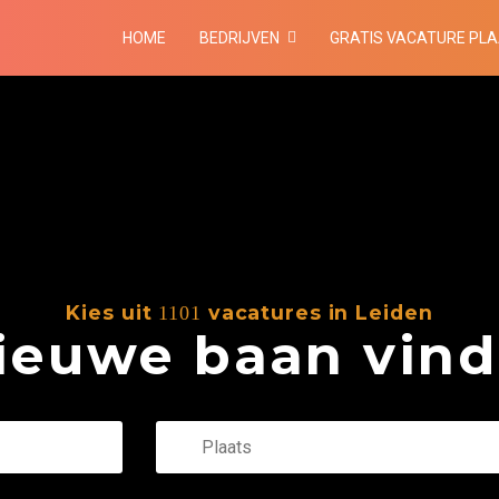
HOME
BEDRIJVEN
GRATIS VACATURE PL
Kies uit
vacatures in Leiden
1101
euwe baan vind 