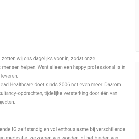
 zetten wij ons dagelijks voor in, zodat onze
: mensen helpen. Want alleen een happy professional is in
 leveren.
 Lead Healthcare doet sinds 2006 net even meer. Daarom
sultancy-opdrachten, tijdelijke versterking door één van
jecten.
gende IG zelfstandig en vol enthousiasme bij verschillende
van medicatie, verzorgen van wonden, of het bieden van