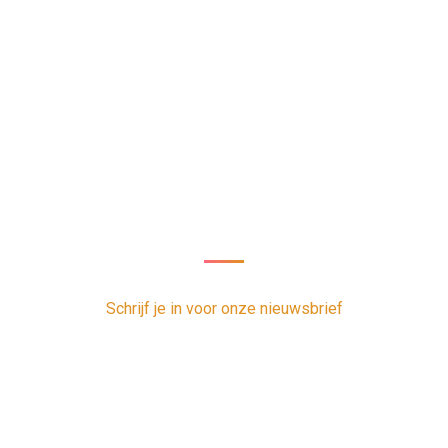
Nieuwsbrief
oor onze nieuwsbrief en ontvang 1 x per week de nieuwste vacatur
Schrijf je in voor onze nieuwsbrief