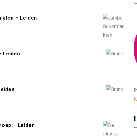
rkten – Leiden
– Leiden
Leiden
P
K
roep – Leiden