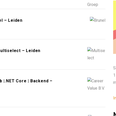
l – Leiden
ltiselect – Leiden
S
1
b |.NET Core | Backend –
m
I