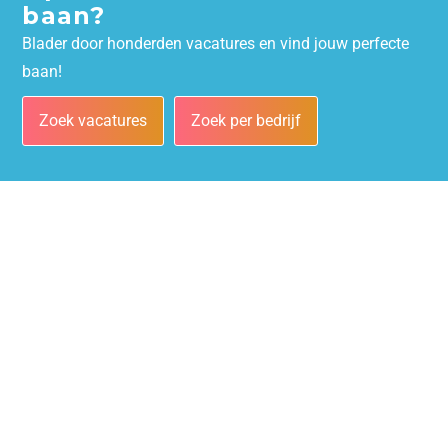
baan?
Blader door honderden vacatures en vind jouw perfecte
baan!
Zoek vacatures
Zoek per bedrijf