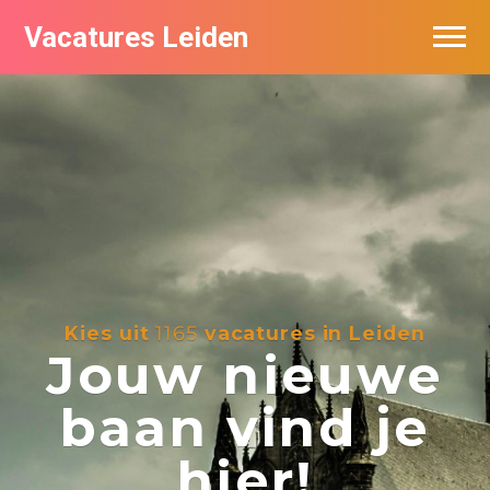
Vacatures Leiden
Vacatures per bedrijf
De populairste vacatures in Leiden
Nieuwsbrief feed
Kies uit
1165
vacatures in Leiden
Jouw nieuwe
baan vind je
hier!