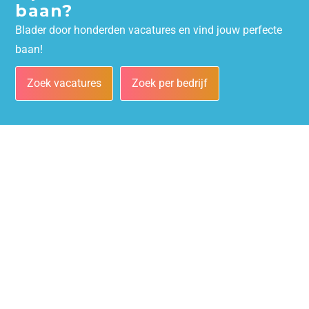
baan?
Blader door honderden vacatures en vind jouw perfecte
baan!
Zoek vacatures
Zoek per bedrijf