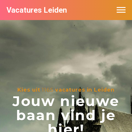
Vacatures Leiden
Vacatures per bedrijf
De populairste vacatures in Leiden
Nieuwsbrief feed
Kies uit
1165
vacatures in Leiden
Jouw nieuwe
baan vind je
hier!