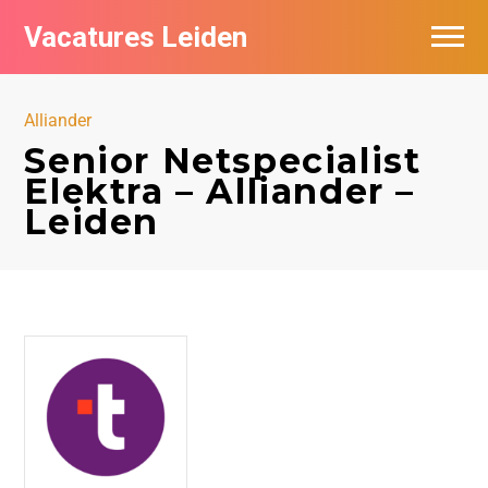
Vacatures Leiden
Vacatures per bedrijf
Alliander
De populairste vacatures in Leiden
Senior Netspecialist
Elektra – Alliander –
Nieuwsbrief feed
Leiden