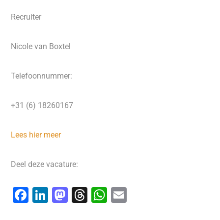
Recruiter
Nicole van Boxtel
Telefoonnummer:
+31 (6) 18260167
Lees hier meer
Deel deze vacature:
F
Li
M
T
W
E
a
n
a
hr
h
m