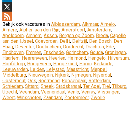
LinkedIn
X
Bekijk ook vacatures in
Alblasserdam
,
Alkmaar
,
Almelo
,
Feed
Almere
,
Alphen aan den Rijn
,
Amersfoort
,
Amsterdam
,
Apeldoorn
,
Arnhem
,
Assen
,
Bergen op Zoom
,
Breda
,
Capelle
aan den IJssel
,
Coevorden
,
Delft
,
Delfzijl
,
Den Bosch
,
Den
Haag
,
Deventer
,
Doetinchem
,
Dordrecht
,
Drachten
,
Ede
,
Eindhoven
,
Emmen
,
Enschede
,
Gorinchem
,
Gouda
,
Groningen
,
Haarlem
,
Heerenveen
,
Heerlen
,
Helmond
,
Hengelo
,
Hilversum
,
Hoofddorp
,
Hoogeveen
,
Hoogezand
,
Hoorn
,
Kerkrade
,
Leeuwarden
,
Leiden
,
Lelystad
,
Maastricht
,
Meppel
,
Middelburg
,
Nieuwegein
,
Nijkerk
,
Nijmegen
,
Nijverdal
,
Oosterhout
,
Oss
,
Roermond
,
Roosendaal
,
Rotterdam
,
Schiedam
,
Sittard
,
Sneek
,
Stadskanaal
,
Ter Apel
,
Tiel
,
Tilburg
,
Utrecht
,
Veendam
,
Veenendaal
,
Venlo
,
Venray
,
Vlissingen
,
Weert
,
Winschoten
,
Zaandam
,
Zoetermeer
,
Zwolle