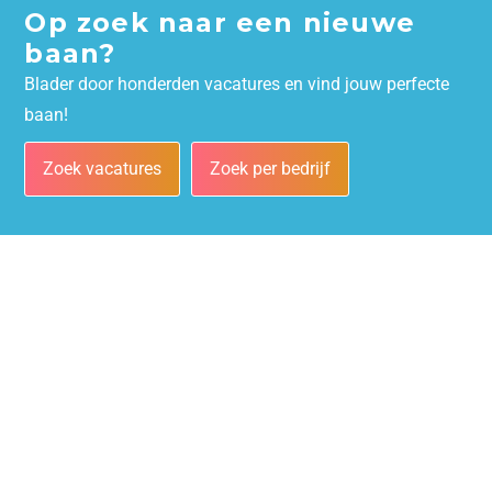
Op zoek naar een nieuwe
baan?
Blader door honderden vacatures en vind jouw perfecte
baan!
Zoek vacatures
Zoek per bedrijf