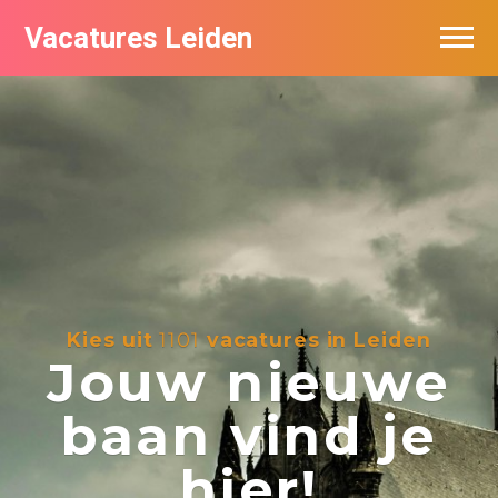
Vacatures Leiden
Vacatures per bedrijf
De populairste vacatures in Leiden
Nieuwsbrief feed
Kies uit
1101
vacatures in Leiden
Jouw nieuwe
baan vind je
hier!