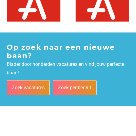
Op zoek naar een nieuwe
baan?
Blader door honderden vacatures en vind jouw perfecte
baan!
Zoek vacatures
Zoek per bedrijf