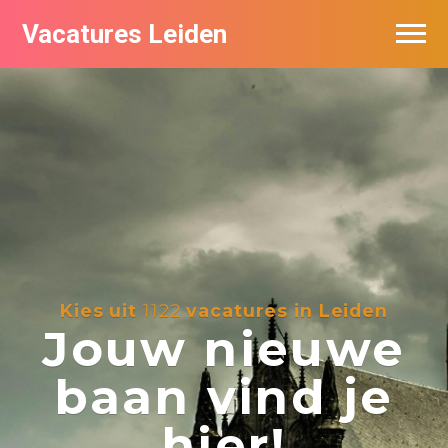
Vacatures Leiden
Vacatures per bedrijf
De populairste vacatures in Leiden
Nieuwsbrief feed
Kies uit
1122
vacatures in Leiden
Jouw nieuwe
baan vind je
hier!