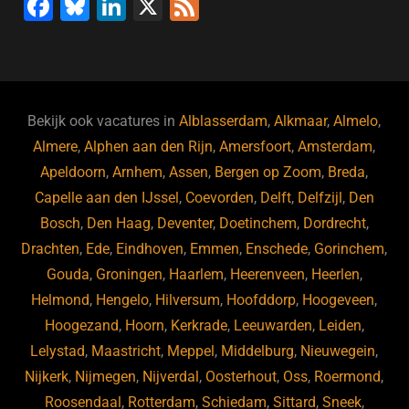
F
Bl
Li
X
F
k
a
u
n
e
c
e
k
e
e
s
e
d
b
ky
dI
Bekijk ook vacatures in
Alblasserdam
,
Alkmaar
,
Almelo
,
o
n
Almere
,
Alphen aan den Rijn
,
Amersfoort
,
Amsterdam
,
Apeldoorn
,
Arnhem
,
Assen
,
Bergen op Zoom
,
Breda
,
o
Capelle aan den IJssel
,
Coevorden
,
Delft
,
Delfzijl
,
Den
k
Bosch
,
Den Haag
,
Deventer
,
Doetinchem
,
Dordrecht
,
Drachten
,
Ede
,
Eindhoven
,
Emmen
,
Enschede
,
Gorinchem
,
Gouda
,
Groningen
,
Haarlem
,
Heerenveen
,
Heerlen
,
Helmond
,
Hengelo
,
Hilversum
,
Hoofddorp
,
Hoogeveen
,
Hoogezand
,
Hoorn
,
Kerkrade
,
Leeuwarden
,
Leiden
,
Lelystad
,
Maastricht
,
Meppel
,
Middelburg
,
Nieuwegein
,
Nijkerk
,
Nijmegen
,
Nijverdal
,
Oosterhout
,
Oss
,
Roermond
,
Roosendaal
,
Rotterdam
,
Schiedam
,
Sittard
,
Sneek
,