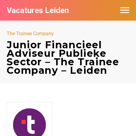
Vacatures Leiden
Vacatures per bedrijf
The Trainee Company
De populairste vacatures in Leiden
Junior Financieel
Adviseur Publieke
Nieuwsbrief feed
Sector – The Trainee
Company – Leiden