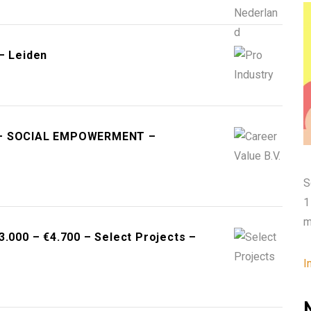
– Leiden
T – SOCIAL EMPOWERMENT –
S
1
m
3.000 – €4.700 – Select Projects –
I