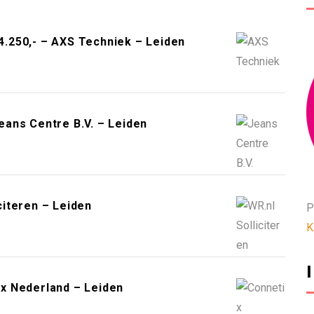
.250,- – AXS Techniek – Leiden
ans Centre B.V. – Leiden
iteren – Leiden
P
K
x Nederland – Leiden