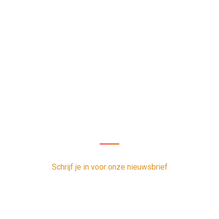
Nieuwsbrief
oor onze nieuwsbrief en ontvang 1 x per week de nieuwste vacatur
Schrijf je in voor onze nieuwsbrief