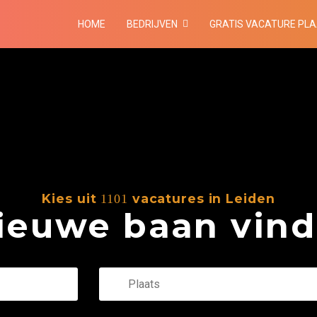
HOME
BEDRIJVEN
GRATIS VACATURE PL
Kies uit
vacatures in Leiden
1101
euwe baan vind 