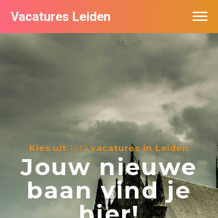
Vacatures Leiden
Vacatures per bedrijf
De populairste vacatures in Leiden
Nieuwsbrief feed
Kies uit
1212
vacatures in Leiden
Jouw nieuwe
baan vind je
hier!