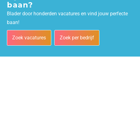
baan?
Blader door honderden vacatures en vind jouw perfecte
baan!
Zoek vacatures
Zoek per bedrijf