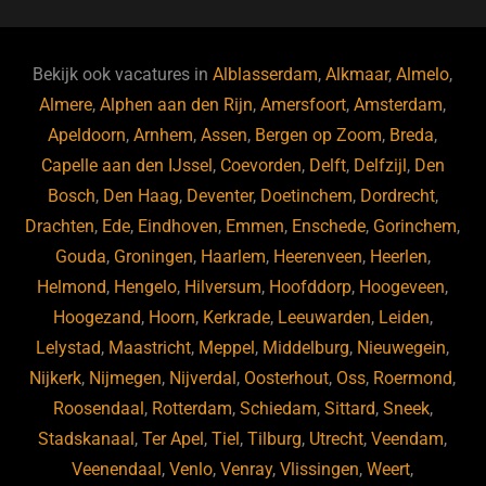
c
e
k
e
e
s
e
d
b
ky
dI
Bekijk ook vacatures in
Alblasserdam
,
Alkmaar
,
Almelo
,
o
n
Almere
,
Alphen aan den Rijn
,
Amersfoort
,
Amsterdam
,
Apeldoorn
,
Arnhem
,
Assen
,
Bergen op Zoom
,
Breda
,
o
Capelle aan den IJssel
,
Coevorden
,
Delft
,
Delfzijl
,
Den
k
Bosch
,
Den Haag
,
Deventer
,
Doetinchem
,
Dordrecht
,
Drachten
,
Ede
,
Eindhoven
,
Emmen
,
Enschede
,
Gorinchem
,
Gouda
,
Groningen
,
Haarlem
,
Heerenveen
,
Heerlen
,
Helmond
,
Hengelo
,
Hilversum
,
Hoofddorp
,
Hoogeveen
,
Hoogezand
,
Hoorn
,
Kerkrade
,
Leeuwarden
,
Leiden
,
Lelystad
,
Maastricht
,
Meppel
,
Middelburg
,
Nieuwegein
,
Nijkerk
,
Nijmegen
,
Nijverdal
,
Oosterhout
,
Oss
,
Roermond
,
Roosendaal
,
Rotterdam
,
Schiedam
,
Sittard
,
Sneek
,
Stadskanaal
,
Ter Apel
,
Tiel
,
Tilburg
,
Utrecht
,
Veendam
,
Veenendaal
,
Venlo
,
Venray
,
Vlissingen
,
Weert
,