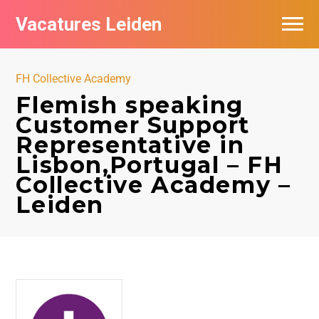
Vacatures Leiden
Vacatures per bedrijf
FH Collective Academy
De populairste vacatures in Leiden
Flemish speaking
Customer Support
Nieuwsbrief feed
Representative in
Lisbon,Portugal – FH
Collective Academy –
Leiden