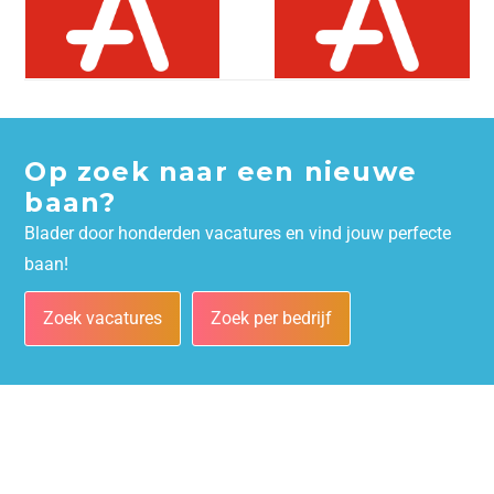
Op zoek naar een nieuwe
baan?
Blader door honderden vacatures en vind jouw perfecte
baan!
Zoek vacatures
Zoek per bedrijf