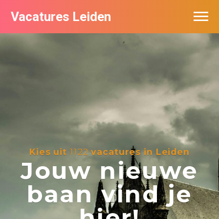
Vacatures Leiden
Vacatures per bedrijf
De populairste vacatures in Leiden
Nieuwsbrief feed
Kies uit
1122
vacatures in Leiden
Jouw nieuwe
baan vind je
hier!