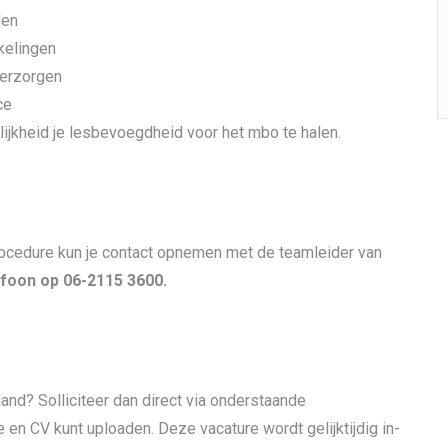
den
kelingen
 verzorgen
ce
ijkheid je lesbevoegdheid voor het mbo te halen.
ocedure kun je contact opnemen met de teamleider van
efoon op 06-2115 3600.
land? Solliciteer dan direct via onderstaande
tie en CV kunt uploaden. Deze vacature wordt gelijktijdig in-