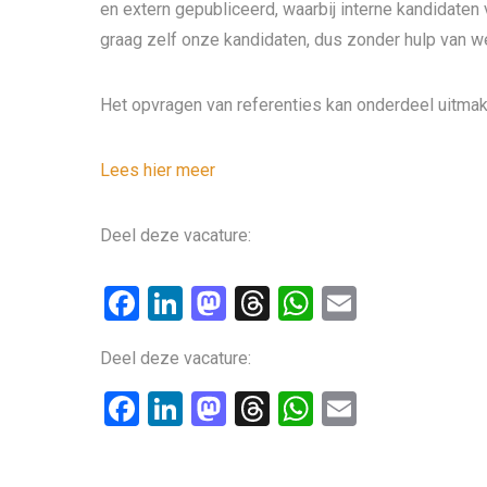
en extern gepubliceerd, waarbij interne kandidaten
graag zelf onze kandidaten, dus zonder hulp van w
Het opvragen van referenties kan onderdeel uitmak
Lees hier meer
Deel deze vacature:
F
Li
M
T
W
E
a
n
a
hr
h
m
Deel deze vacature:
ce
ke
st
e
at
ail
b
dI
o
a
s
F
Li
M
T
W
E
o
n
d
d
A
a
n
a
hr
h
m
o
o
s
p
ce
ke
st
e
at
ail