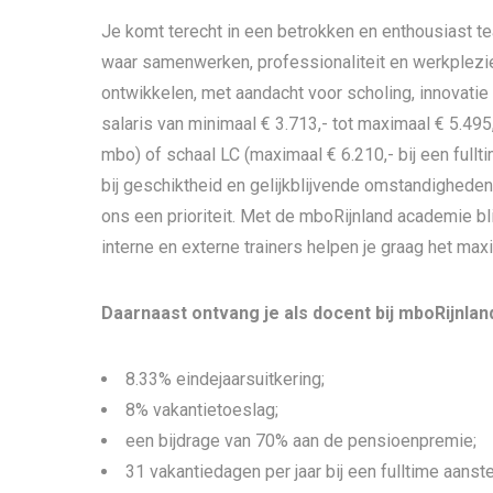
Je komt terecht in een betrokken en enthousiast te
waar samenwerken, professionaliteit en werkplezie
ontwikkelen, met aandacht voor scholing, innovati
salaris van minimaal € 3.713,- tot maximaal € 5.49
mbo) of schaal LC (maximaal € 6.210,- bij een fulltim
bij geschiktheid en gelijkblijvende omstandigheden
ons een prioriteit. Met de mboRijnland academie bli
interne en externe trainers helpen je graag het maxi
Daarnaast ontvang je als docent bij mboRijnlan
8.33% eindejaarsuitkering;
8% vakantietoeslag;
een bijdrage van 70% aan de pensioenpremie;
31 vakantiedagen per jaar bij een fulltime aanste