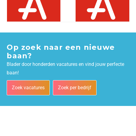
Op zoek naar een nieuwe
baan?
Blader door honderden vacatures en vind jouw perfecte
baan!
Zoek vacatures
Zoek per bedrijf