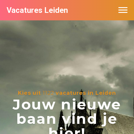
Vacatures Leiden
Vacatures per bedrijf
De populairste vacatures in Leiden
Nieuwsbrief feed
Kies uit
1122
vacatures in Leiden
Jouw nieuwe
baan vind je
hier!