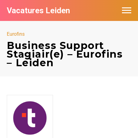
Vacatures Leiden
Vacatures per bedrijf
Eurofins
De populairste vacatures in Leiden
Business Support
Stagiair(e) – Eurofins
Nieuwsbrief feed
– Leiden