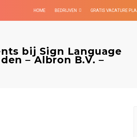
HOME
BEDRIJVEN
GRATIS VACATURE PL
ents bij Sign Language
iden – Albron B.V. –