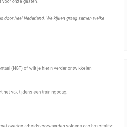
t voor onze gasten.
es door heel Nederland. We kijken graag samen welke
aal (NGT) of wilt je hierin verder ontwikkelen.
ert het vak tijdens een trainingsdag.
r, met overige arbeidsvoorwaarden volgens cao hospitality;