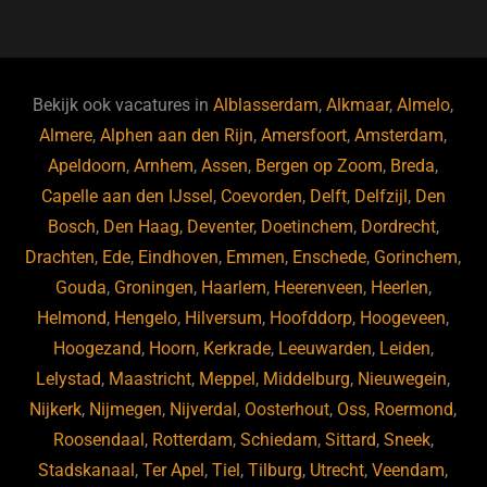
a
u
n
e
c
e
k
e
e
s
e
d
b
ky
dI
Bekijk ook vacatures in
Alblasserdam
,
Alkmaar
,
Almelo
,
o
n
Almere
,
Alphen aan den Rijn
,
Amersfoort
,
Amsterdam
,
Apeldoorn
,
Arnhem
,
Assen
,
Bergen op Zoom
,
Breda
,
o
Capelle aan den IJssel
,
Coevorden
,
Delft
,
Delfzijl
,
Den
k
Bosch
,
Den Haag
,
Deventer
,
Doetinchem
,
Dordrecht
,
Drachten
,
Ede
,
Eindhoven
,
Emmen
,
Enschede
,
Gorinchem
,
Gouda
,
Groningen
,
Haarlem
,
Heerenveen
,
Heerlen
,
Helmond
,
Hengelo
,
Hilversum
,
Hoofddorp
,
Hoogeveen
,
Hoogezand
,
Hoorn
,
Kerkrade
,
Leeuwarden
,
Leiden
,
Lelystad
,
Maastricht
,
Meppel
,
Middelburg
,
Nieuwegein
,
Nijkerk
,
Nijmegen
,
Nijverdal
,
Oosterhout
,
Oss
,
Roermond
,
Roosendaal
,
Rotterdam
,
Schiedam
,
Sittard
,
Sneek
,
Stadskanaal
,
Ter Apel
,
Tiel
,
Tilburg
,
Utrecht
,
Veendam
,