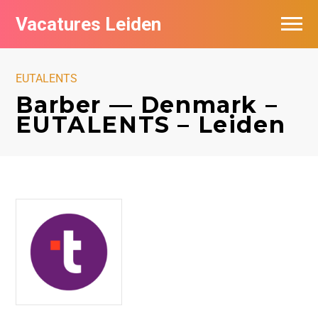
Vacatures Leiden
Vacatures per bedrijf
EUTALENTS
De populairste vacatures in Leiden
Barber — Denmark –
EUTALENTS – Leiden
Nieuwsbrief feed