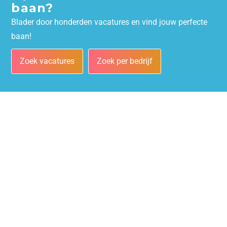
baan?
Blader door honderden vacatures en vind jouw perfecte
baan!
Zoek vacatures
Zoek per bedrijf