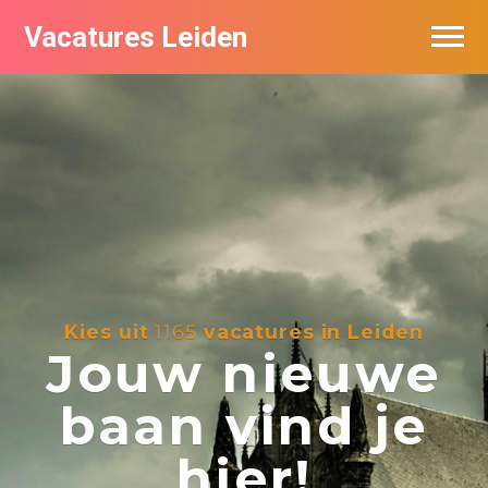
Vacatures Leiden
Vacatures per bedrijf
De populairste vacatures in Leiden
Nieuwsbrief feed
Kies uit
1165
vacatures in Leiden
Jouw nieuwe
baan vind je
hier!