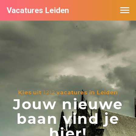
Vacatures Leiden
Vacatures per bedrijf
De populairste vacatures in Leiden
Nieuwsbrief feed
Kies uit
1212
vacatures in Leiden
Jouw nieuwe
baan vind je
hier!