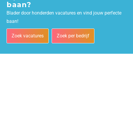
baan?
Blader door honderden vacatures en vind jouw perfecte
baan!
Zoek vacatures
Zoek per bedrijf