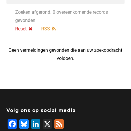
Zoeken afgerond. 0 overeenkomende records
gevonden.
Reset
RSS
Geen vermeldingen gevonden die aan uw zoekopdracht
voldoen.
Volg ons op social media
F
Bl
Li
X
F