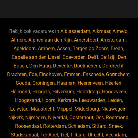
a
u
n
e
c
e
k
e
e
s
e
d
b
ky
dI
Bekijk ook vacatures in
Alblasserdam
,
Alkmaar
,
Almelo
,
o
n
Almere
,
Alphen aan den Rijn
,
Amersfoort
,
Amsterdam
,
Apeldoorn
,
Arnhem
,
Assen
,
Bergen op Zoom
,
Breda
,
o
Capelle aan den IJssel
,
Coevorden
,
Delft
,
Delfzijl
,
Den
k
Bosch
,
Den Haag
,
Deventer
,
Doetinchem
,
Dordrecht
,
Drachten
,
Ede
,
Eindhoven
,
Emmen
,
Enschede
,
Gorinchem
,
Gouda
,
Groningen
,
Haarlem
,
Heerenveen
,
Heerlen
,
Helmond
,
Hengelo
,
Hilversum
,
Hoofddorp
,
Hoogeveen
,
Hoogezand
,
Hoorn
,
Kerkrade
,
Leeuwarden
,
Leiden
,
Lelystad
,
Maastricht
,
Meppel
,
Middelburg
,
Nieuwegein
,
Nijkerk
,
Nijmegen
,
Nijverdal
,
Oosterhout
,
Oss
,
Roermond
,
Roosendaal
,
Rotterdam
,
Schiedam
,
Sittard
,
Sneek
,
Stadskanaal
,
Ter Apel
,
Tiel
,
Tilburg
,
Utrecht
,
Veendam
,