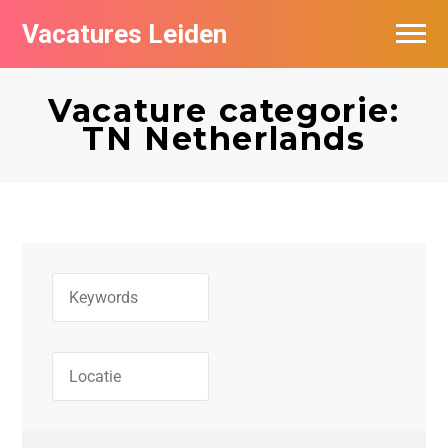
Vacatures Leiden
Vacatures per bedrijf
Vacature categorie:
De populairste vacatures in Leiden
TN Netherlands
Nieuwsbrief feed