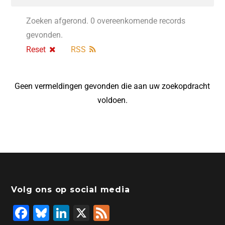
Zoeken afgerond. 0 overeenkomende records
gevonden.
Reset
RSS
Geen vermeldingen gevonden die aan uw zoekopdracht
voldoen.
Volg ons op social media
F
Bl
Li
X
F