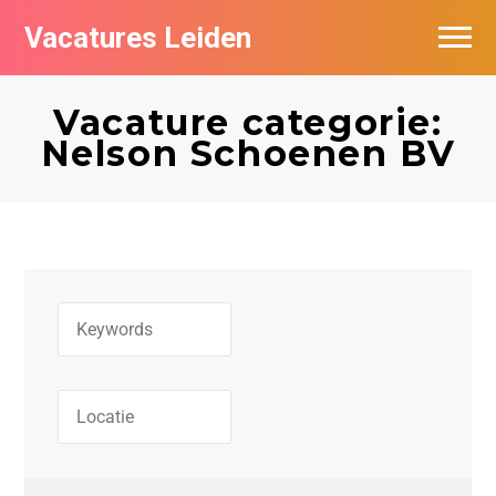
Vacatures Leiden
Vacatures per bedrijf
Vacature categorie:
De populairste vacatures in Leiden
Nelson Schoenen BV
Nieuwsbrief feed