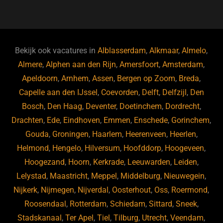
a
u
n
e
c
e
k
e
e
s
e
d
b
ky
dI
Bekijk ook vacatures in
Alblasserdam
,
Alkmaar
,
Almelo
,
o
n
Almere
,
Alphen aan den Rijn
,
Amersfoort
,
Amsterdam
,
Apeldoorn
,
Arnhem
,
Assen
,
Bergen op Zoom
,
Breda
,
o
Capelle aan den IJssel
,
Coevorden
,
Delft
,
Delfzijl
,
Den
k
Bosch
,
Den Haag
,
Deventer
,
Doetinchem
,
Dordrecht
,
Drachten
,
Ede
,
Eindhoven
,
Emmen
,
Enschede
,
Gorinchem
,
Gouda
,
Groningen
,
Haarlem
,
Heerenveen
,
Heerlen
,
Helmond
,
Hengelo
,
Hilversum
,
Hoofddorp
,
Hoogeveen
,
Hoogezand
,
Hoorn
,
Kerkrade
,
Leeuwarden
,
Leiden
,
Lelystad
,
Maastricht
,
Meppel
,
Middelburg
,
Nieuwegein
,
Nijkerk
,
Nijmegen
,
Nijverdal
,
Oosterhout
,
Oss
,
Roermond
,
Roosendaal
,
Rotterdam
,
Schiedam
,
Sittard
,
Sneek
,
Stadskanaal
,
Ter Apel
,
Tiel
,
Tilburg
,
Utrecht
,
Veendam
,