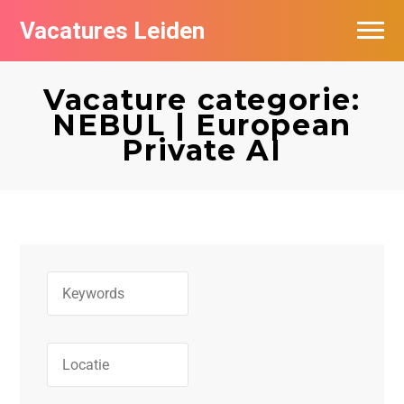
Vacatures Leiden
Vacatures per bedrijf
Vacature categorie:
De populairste vacatures in Leiden
NEBUL | European
Private AI
Nieuwsbrief feed