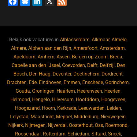
F
Bl
Li
X
F
a
u
n
e
c
e
k
e
e
s
e
d
b
ky
dI
Bekijk ook vacatures in
Alblasserdam
,
Alkmaar
,
Almelo
,
o
n
Almere
,
Alphen aan den Rijn
,
Amersfoort
,
Amsterdam
,
Apeldoorn
,
Arnhem
,
Assen
,
Bergen op Zoom
,
Breda
,
o
Capelle aan den IJssel
,
Coevorden
,
Delft
,
Delfzijl
,
Den
k
Bosch
,
Den Haag
,
Deventer
,
Doetinchem
,
Dordrecht
,
Drachten
,
Ede
,
Eindhoven
,
Emmen
,
Enschede
,
Gorinchem
,
Gouda
,
Groningen
,
Haarlem
,
Heerenveen
,
Heerlen
,
Helmond
,
Hengelo
,
Hilversum
,
Hoofddorp
,
Hoogeveen
,
Hoogezand
,
Hoorn
,
Kerkrade
,
Leeuwarden
,
Leiden
,
Lelystad
,
Maastricht
,
Meppel
,
Middelburg
,
Nieuwegein
,
Nijkerk
,
Nijmegen
,
Nijverdal
,
Oosterhout
,
Oss
,
Roermond
,
Roosendaal
,
Rotterdam
,
Schiedam
,
Sittard
,
Sneek
,