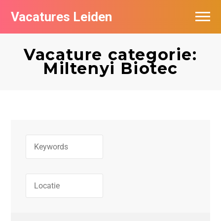
Vacatures Leiden
Vacatures per bedrijf
Vacature categorie:
De populairste vacatures in Leiden
Miltenyi Biotec
Nieuwsbrief feed