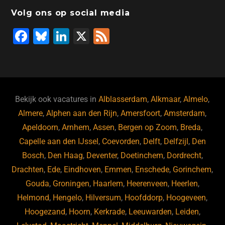
Volg ons op social media
F
Bl
Li
X
F
a
u
n
e
c
e
k
e
e
s
e
d
b
ky
dI
Bekijk ook vacatures in
Alblasserdam
,
Alkmaar
,
Almelo
,
o
n
Almere
,
Alphen aan den Rijn
,
Amersfoort
,
Amsterdam
,
Apeldoorn
,
Arnhem
,
Assen
,
Bergen op Zoom
,
Breda
,
o
Capelle aan den IJssel
,
Coevorden
,
Delft
,
Delfzijl
,
Den
k
Bosch
,
Den Haag
,
Deventer
,
Doetinchem
,
Dordrecht
,
Drachten
,
Ede
,
Eindhoven
,
Emmen
,
Enschede
,
Gorinchem
,
Gouda
,
Groningen
,
Haarlem
,
Heerenveen
,
Heerlen
,
Helmond
,
Hengelo
,
Hilversum
,
Hoofddorp
,
Hoogeveen
,
Hoogezand
,
Hoorn
,
Kerkrade
,
Leeuwarden
,
Leiden
,