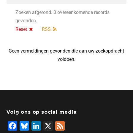
Zoeken afgerond. 0 overeenkomende records
gevonden.
Reset
RSS
Geen vermeldingen gevonden die aan uw zoekopdracht
voldoen.
Volg ons op social media
F
Bl
Li
X
F