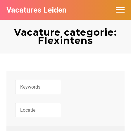
Vacatures Leiden
Vacatures per bedrijf
Vacature categorie:
De populairste vacatures in Leiden
Flexintens
Nieuwsbrief feed