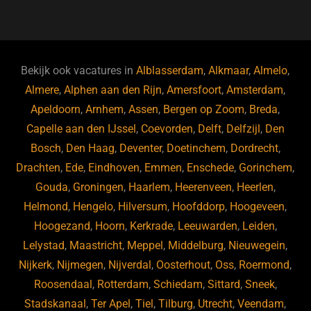
a
u
n
e
c
e
k
e
e
s
e
d
b
ky
dI
Bekijk ook vacatures in
Alblasserdam
,
Alkmaar
,
Almelo
,
o
n
Almere
,
Alphen aan den Rijn
,
Amersfoort
,
Amsterdam
,
Apeldoorn
,
Arnhem
,
Assen
,
Bergen op Zoom
,
Breda
,
o
Capelle aan den IJssel
,
Coevorden
,
Delft
,
Delfzijl
,
Den
k
Bosch
,
Den Haag
,
Deventer
,
Doetinchem
,
Dordrecht
,
Drachten
,
Ede
,
Eindhoven
,
Emmen
,
Enschede
,
Gorinchem
,
Gouda
,
Groningen
,
Haarlem
,
Heerenveen
,
Heerlen
,
Helmond
,
Hengelo
,
Hilversum
,
Hoofddorp
,
Hoogeveen
,
Hoogezand
,
Hoorn
,
Kerkrade
,
Leeuwarden
,
Leiden
,
Lelystad
,
Maastricht
,
Meppel
,
Middelburg
,
Nieuwegein
,
Nijkerk
,
Nijmegen
,
Nijverdal
,
Oosterhout
,
Oss
,
Roermond
,
Roosendaal
,
Rotterdam
,
Schiedam
,
Sittard
,
Sneek
,
Stadskanaal
,
Ter Apel
,
Tiel
,
Tilburg
,
Utrecht
,
Veendam
,