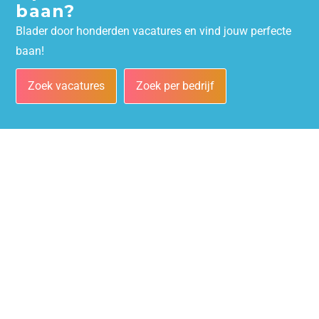
baan?
Blader door honderden vacatures en vind jouw perfecte
baan!
Zoek vacatures
Zoek per bedrijf