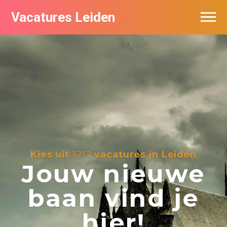
Vacatures Leiden
Vacatures per bedrijf
De populairste vacatures in Leiden
Nieuwsbrief feed
Kies uit
1212
vacatures in Leiden
Jouw nieuwe
baan vind je
hier!