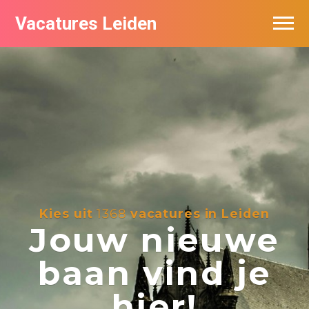
Vacatures Leiden
Vacatures per bedrijf
De populairste vacatures in Leiden
Nieuwsbrief feed
Kies uit
1368
vacatures in Leiden
Jouw nieuwe
baan vind je
hier!