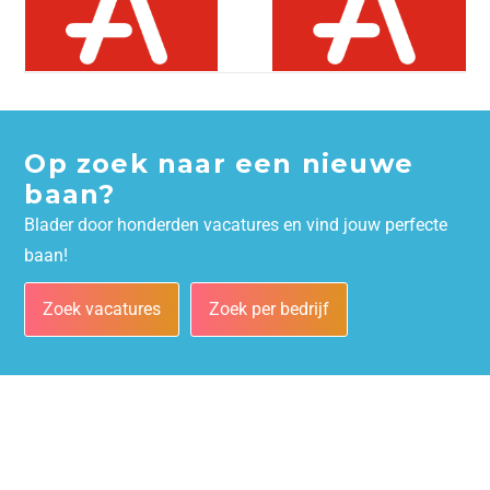
Op zoek naar een nieuwe
baan?
Blader door honderden vacatures en vind jouw perfecte
baan!
Zoek vacatures
Zoek per bedrijf