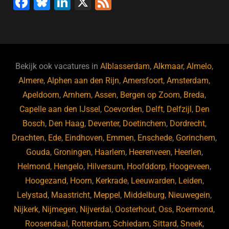
F
Bl
Li
X
F
a
u
n
e
c
e
k
e
e
s
e
d
b
ky
dI
Bekijk ook vacatures in
Alblasserdam
,
Alkmaar
,
Almelo
,
o
n
Almere
,
Alphen aan den Rijn
,
Amersfoort
,
Amsterdam
,
Apeldoorn
,
Arnhem
,
Assen
,
Bergen op Zoom
,
Breda
,
o
Capelle aan den IJssel
,
Coevorden
,
Delft
,
Delfzijl
,
Den
k
Bosch
,
Den Haag
,
Deventer
,
Doetinchem
,
Dordrecht
,
Drachten
,
Ede
,
Eindhoven
,
Emmen
,
Enschede
,
Gorinchem
,
Gouda
,
Groningen
,
Haarlem
,
Heerenveen
,
Heerlen
,
Helmond
,
Hengelo
,
Hilversum
,
Hoofddorp
,
Hoogeveen
,
Hoogezand
,
Hoorn
,
Kerkrade
,
Leeuwarden
,
Leiden
,
Lelystad
,
Maastricht
,
Meppel
,
Middelburg
,
Nieuwegein
,
Nijkerk
,
Nijmegen
,
Nijverdal
,
Oosterhout
,
Oss
,
Roermond
,
Roosendaal
,
Rotterdam
,
Schiedam
,
Sittard
,
Sneek
,