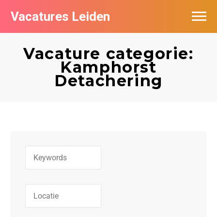
Vacatures Leiden
Vacatures per bedrijf
Vacature categorie:
De populairste vacatures in Leiden
Kamphorst
Detachering
Nieuwsbrief feed