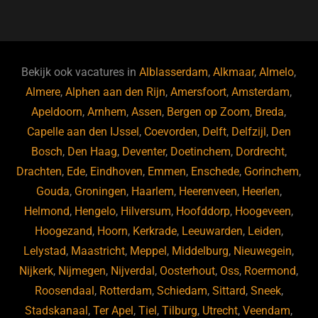
a
u
n
e
c
e
k
e
e
s
e
d
b
ky
dI
Bekijk ook vacatures in
Alblasserdam
,
Alkmaar
,
Almelo
,
o
n
Almere
,
Alphen aan den Rijn
,
Amersfoort
,
Amsterdam
,
Apeldoorn
,
Arnhem
,
Assen
,
Bergen op Zoom
,
Breda
,
o
Capelle aan den IJssel
,
Coevorden
,
Delft
,
Delfzijl
,
Den
k
Bosch
,
Den Haag
,
Deventer
,
Doetinchem
,
Dordrecht
,
Drachten
,
Ede
,
Eindhoven
,
Emmen
,
Enschede
,
Gorinchem
,
Gouda
,
Groningen
,
Haarlem
,
Heerenveen
,
Heerlen
,
Helmond
,
Hengelo
,
Hilversum
,
Hoofddorp
,
Hoogeveen
,
Hoogezand
,
Hoorn
,
Kerkrade
,
Leeuwarden
,
Leiden
,
Lelystad
,
Maastricht
,
Meppel
,
Middelburg
,
Nieuwegein
,
Nijkerk
,
Nijmegen
,
Nijverdal
,
Oosterhout
,
Oss
,
Roermond
,
Roosendaal
,
Rotterdam
,
Schiedam
,
Sittard
,
Sneek
,
Stadskanaal
,
Ter Apel
,
Tiel
,
Tilburg
,
Utrecht
,
Veendam
,