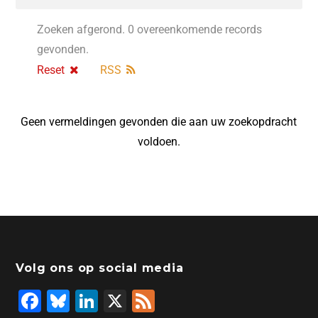
Zoeken afgerond. 0 overeenkomende records
gevonden.
Reset
RSS
Geen vermeldingen gevonden die aan uw zoekopdracht
voldoen.
Volg ons op social media
F
Bl
Li
X
F