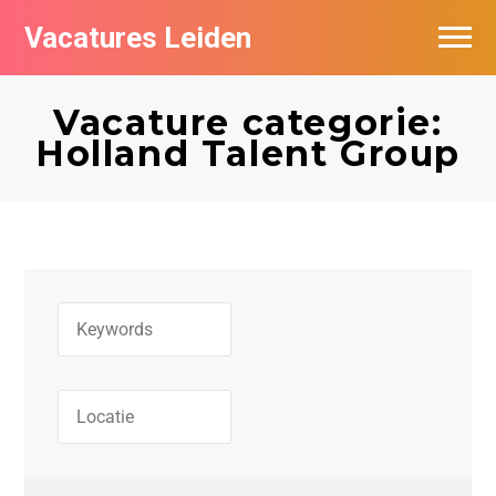
Vacatures Leiden
Vacatures per bedrijf
Vacature categorie:
De populairste vacatures in Leiden
Holland Talent Group
Nieuwsbrief feed