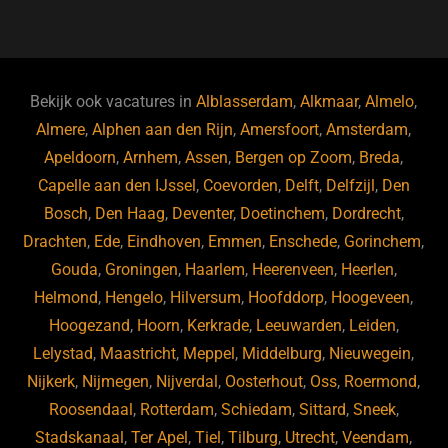
a
u
n
e
c
e
k
e
e
s
e
d
b
ky
dI
Bekijk ook vacatures in
Alblasserdam
,
Alkmaar
,
Almelo
,
o
n
Almere
,
Alphen aan den Rijn
,
Amersfoort
,
Amsterdam
,
Apeldoorn
,
Arnhem
,
Assen
,
Bergen op Zoom
,
Breda
,
o
Capelle aan den IJssel
,
Coevorden
,
Delft
,
Delfzijl
,
Den
k
Bosch
,
Den Haag
,
Deventer
,
Doetinchem
,
Dordrecht
,
Drachten
,
Ede
,
Eindhoven
,
Emmen
,
Enschede
,
Gorinchem
,
Gouda
,
Groningen
,
Haarlem
,
Heerenveen
,
Heerlen
,
Helmond
,
Hengelo
,
Hilversum
,
Hoofddorp
,
Hoogeveen
,
Hoogezand
,
Hoorn
,
Kerkrade
,
Leeuwarden
,
Leiden
,
Lelystad
,
Maastricht
,
Meppel
,
Middelburg
,
Nieuwegein
,
Nijkerk
,
Nijmegen
,
Nijverdal
,
Oosterhout
,
Oss
,
Roermond
,
Roosendaal
,
Rotterdam
,
Schiedam
,
Sittard
,
Sneek
,
Stadskanaal
,
Ter Apel
,
Tiel
,
Tilburg
,
Utrecht
,
Veendam
,