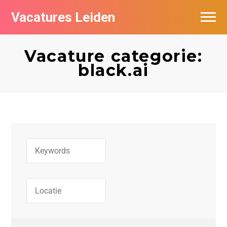
Vacatures Leiden
Vacatures per bedrijf
Vacature categorie:
De populairste vacatures in Leiden
black.ai
Nieuwsbrief feed