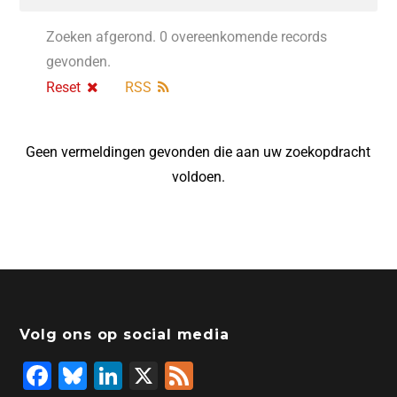
Zoeken afgerond. 0 overeenkomende records
gevonden.
Reset
RSS
Geen vermeldingen gevonden die aan uw zoekopdracht
voldoen.
Volg ons op social media
F
Bl
Li
X
F