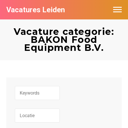
Vacatures Leiden
Vacatures per bedrijf
Vacature categorie:
De populairste vacatures in Leiden
BAKON Food
Equipment B.V.
Nieuwsbrief feed