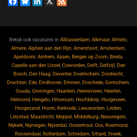
F
Bl
Li
X
F
a
u
n
e
c
e
k
e
e
s
e
d
b
ky
dI
Bekijk ook vacatures in
Alblasserdam
,
Alkmaar
,
Almelo
,
o
n
Almere
,
Alphen aan den Rijn
,
Amersfoort
,
Amsterdam
,
Apeldoorn
,
Arnhem
,
Assen
,
Bergen op Zoom
,
Breda
,
o
Capelle aan den IJssel
,
Coevorden
,
Delft
,
Delfzijl
,
Den
k
Bosch
,
Den Haag
,
Deventer
,
Doetinchem
,
Dordrecht
,
Drachten
,
Ede
,
Eindhoven
,
Emmen
,
Enschede
,
Gorinchem
,
Gouda
,
Groningen
,
Haarlem
,
Heerenveen
,
Heerlen
,
Helmond
,
Hengelo
,
Hilversum
,
Hoofddorp
,
Hoogeveen
,
Hoogezand
,
Hoorn
,
Kerkrade
,
Leeuwarden
,
Leiden
,
Lelystad
,
Maastricht
,
Meppel
,
Middelburg
,
Nieuwegein
,
Nijkerk
,
Nijmegen
,
Nijverdal
,
Oosterhout
,
Oss
,
Roermond
,
Roosendaal
,
Rotterdam
,
Schiedam
,
Sittard
,
Sneek
,